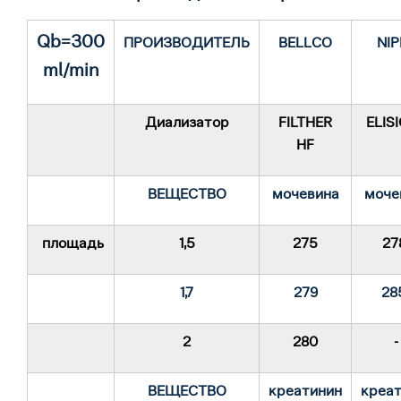
Qb=300
ПРОИЗВОДИТЕЛЬ
BELLCO
NI
ml/min
Диализатор
FILTHER
ELISI
HF
ВЕЩЕСТВО
мочевина
моче
площадь
1,5
275
27
1,7
279
28
2
280
ВЕЩЕСТВО
креатинин
креа