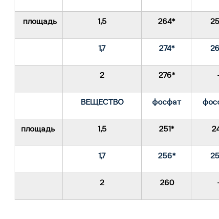
площадь
1,5
264*
2
1,7
274*
2
2
276*
ВЕЩЕСТВО
фосфат
фос
площадь
1,5
251*
24
1,7
256*
2
2
260