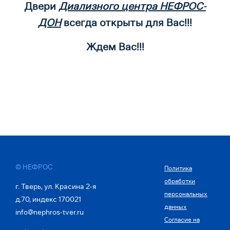
Двери
Диализного центра НЕФРОС-
ДОН
всегда открыты для Вас!!!
Ждем Вас!!!
© НЕФРОС
Политика
обработки
г. Тверь, ул. Красина 2-я
персональных
д.70, индекс 170021
данных
info@nephros-tver.ru
Согласие на