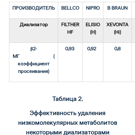
ПРОИЗВОДИТЕЛЬ
BELLCO
NIPRO
B BRAUN
Диализатор
FILTHER
ELISIO
XEVONTA
HF
(H)
(Hi)
β
2
-
0,93
0,92
0,8
МГ (
коэффициент
просеивания)
Таблица 2.
Эффективность удаления
низкомолекулярных метаболитов
некоторыми диализаторами