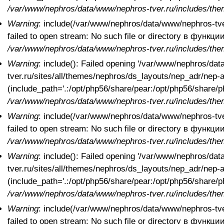
/var/www/nephros/data/www/nephros-tver.ru/includes/the
Warning
: include(/var/www/nephros/data/www/nephros-tver
failed to open stream: No such file or directory в функци
/var/www/nephros/data/www/nephros-tver.ru/includes/the
Warning
: include(): Failed opening '/var/www/nephros/da
tver.ru/sites/all/themes/nephros/ds_layouts/nep_adr/nep-ad
(include_path='.:/opt/php56/share/pear:/opt/php56/share
/var/www/nephros/data/www/nephros-tver.ru/includes/the
Warning
: include(/var/www/nephros/data/www/nephros-tver
failed to open stream: No such file or directory в функци
/var/www/nephros/data/www/nephros-tver.ru/includes/the
Warning
: include(): Failed opening '/var/www/nephros/da
tver.ru/sites/all/themes/nephros/ds_layouts/nep_adr/nep-ad
(include_path='.:/opt/php56/share/pear:/opt/php56/share
/var/www/nephros/data/www/nephros-tver.ru/includes/the
Warning
: include(/var/www/nephros/data/www/nephros-tver
failed to open stream: No such file or directory в функци