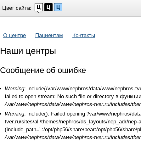
Цвет сайта:
О центре
Пациентам
Контакты
Наши центры
Сообщение об ошибке
Warning
: include(/var/www/nephros/data/www/nephros-tver
failed to open stream: No such file or directory в функци
/var/www/nephros/data/www/nephros-tver.ru/includes/the
Warning
: include(): Failed opening '/var/www/nephros/da
tver.ru/sites/all/themes/nephros/ds_layouts/nep_adr/nep-ad
(include_path='.:/opt/php56/share/pear:/opt/php56/share
/var/www/nephros/data/www/nephros-tver.ru/includes/the