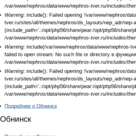
/var/www/nephros/data/www/nephros-tver.ru/includes/the
Warning
: include(): Failed opening '/var/www/nephros/da
tver.ru/sites/all/themes/nephros/ds_layouts/nep_adr/nep-ad
(include_path='.:/opt/php56/share/pear:/opt/php56/share
/var/www/nephros/data/www/nephros-tver.ru/includes/the
Warning
: include(/var/www/nephros/data/www/nephros-tver
failed to open stream: No such file or directory в функци
/var/www/nephros/data/www/nephros-tver.ru/includes/the
Warning
: include(): Failed opening '/var/www/nephros/da
tver.ru/sites/all/themes/nephros/ds_layouts/nep_adr/nep-ad
(include_path='.:/opt/php56/share/pear:/opt/php56/share
/var/www/nephros/data/www/nephros-tver.ru/includes/the
Подробнее
о Обнинск
Обнинск