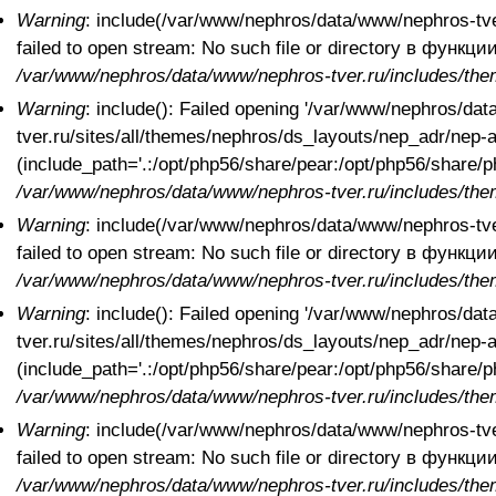
Warning
: include(/var/www/nephros/data/www/nephros-tver
failed to open stream: No such file or directory в функци
/var/www/nephros/data/www/nephros-tver.ru/includes/the
Warning
: include(): Failed opening '/var/www/nephros/da
tver.ru/sites/all/themes/nephros/ds_layouts/nep_adr/nep-ad
(include_path='.:/opt/php56/share/pear:/opt/php56/share
/var/www/nephros/data/www/nephros-tver.ru/includes/the
Warning
: include(/var/www/nephros/data/www/nephros-tver
failed to open stream: No such file or directory в функци
/var/www/nephros/data/www/nephros-tver.ru/includes/the
Warning
: include(): Failed opening '/var/www/nephros/da
tver.ru/sites/all/themes/nephros/ds_layouts/nep_adr/nep-ad
(include_path='.:/opt/php56/share/pear:/opt/php56/share
/var/www/nephros/data/www/nephros-tver.ru/includes/the
Warning
: include(/var/www/nephros/data/www/nephros-tver
failed to open stream: No such file or directory в функци
/var/www/nephros/data/www/nephros-tver.ru/includes/the