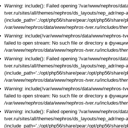
Warning
: include(): Failed opening '/var/www/nephros/da
tver.ru/sites/all/themes/nephros/ds_layouts/nep_adr/nep-ad
(include_path='.:/opt/php56/share/pear:/opt/php56/share
/var/www/nephros/data/www/nephros-tver.ru/includes/the
Warning
: include(/var/www/nephros/data/www/nephros-tver
failed to open stream: No such file or directory в функци
/var/www/nephros/data/www/nephros-tver.ru/includes/the
Warning
: include(): Failed opening '/var/www/nephros/da
tver.ru/sites/all/themes/nephros/ds_layouts/nep_adr/nep-ad
(include_path='.:/opt/php56/share/pear:/opt/php56/share
/var/www/nephros/data/www/nephros-tver.ru/includes/the
Warning
: include(/var/www/nephros/data/www/nephros-tver
failed to open stream: No such file or directory в функци
/var/www/nephros/data/www/nephros-tver.ru/includes/the
Warning
: include(): Failed opening '/var/www/nephros/da
tver.ru/sites/all/themes/nephros/ds_layouts/nep_adr/nep-ad
(include_path='.:/opt/php56/share/pear:/opt/php56/share